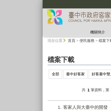
:::
機關簡介
:::
現在位置
首頁
>
便民服務
>
檔案下
檔案下載
全部
臺中好客家
好客臺中雙
共
1
筆資料，第
1
客家人與大臺中的開發