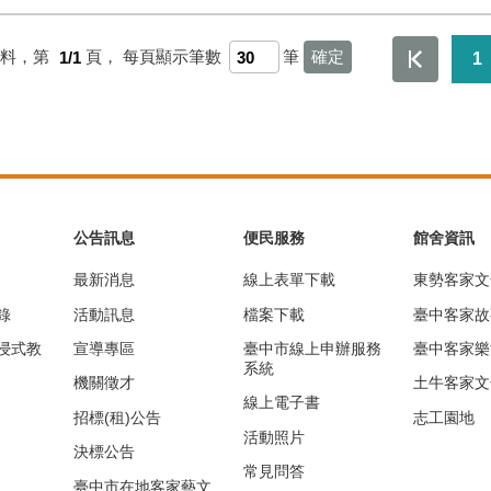
資料，第
1/1
頁，
每頁顯示筆數
筆
1
公告訊息
便民服務
館舍資訊
最新消息
線上表單下載
東勢客家文
錄
活動訊息
檔案下載
臺中客家故
浸式教
宣導專區
臺中市線上申辦服務
臺中客家樂
系統
機關徵才
土牛客家文
線上電子書
招標(租)公告
志工園地
活動照片
決標公告
常見問答
臺中市在地客家藝文