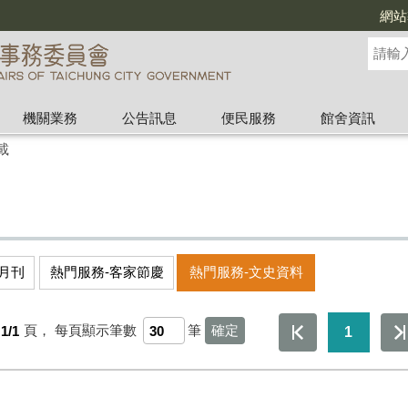
網站
機關業務
公告訊息
便民服務
館舍資訊
載
月刊
熱門服務-客家節慶
熱門服務-文史資料
1/1
頁，
每頁顯示筆數
筆
1