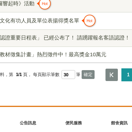
銅鑼響起時》活動
家文化有功人員及單位表揚得獎名單
級認證重要日程表」 已經公布了！ 請踴躍報名客語認證！
育教材徵集計畫」熱烈徵件中！最高獎金10萬元
資料，第
1/1
頁，
每頁顯示筆數
筆
1
公告訊息
便民服務
館舍資訊