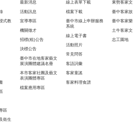
最新消息
線上表單下載
東勢客家文
錄
活動訊息
檔案下載
臺中客家故
浸式教
宣導專區
臺中市線上申辦服務
臺中客家樂
系統
機關徵才
土牛客家文
線上電子書
招標(租)公告
志工園地
活動照片
決標公告
常見問答
臺中市在地客家藝文
展演團體建議名冊
客語詞彙
本市客家社團及藝文
客家童謠
表演團體專區
書
客家料理食譜
檔案應用專區
區
專區
及衛生