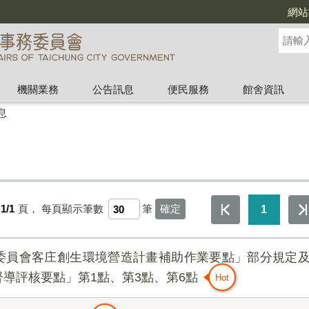
網站
機關業務
公告訊息
便民服務
館舍資訊
息
1/1
頁，
每頁顯示筆數
筆
1
委員會客庄創生環境營造計畫補助作業要點」部分規定
導評核要點」第1點、第3點、第6點